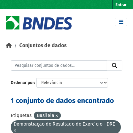
Skip to main content
Entrar
Conjuntos de dados
Ordenar por
1 conjunto de dados encontrado
Etiquetas:
Basileia
Demonstração do Resultado do Exercício - DRE