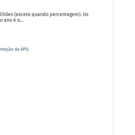
milhões (exceto quando percentagem). Os
 ano é o...
tação da API
).