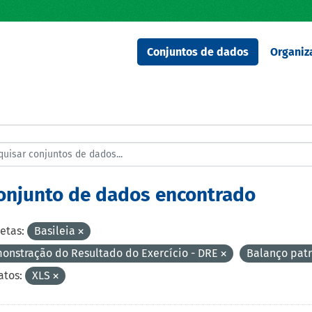
Conjuntos de dados
Organiz
conjunto de dados encontrado
etas:
Basileia
onstração do Resultado do Exercício - DRE
Balanço pat
tos:
XLS