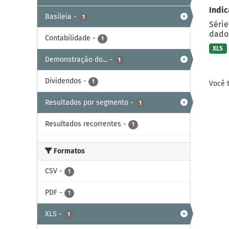
Indic
Basileia
-
1
Série
dados
Contabilidade
-
1
XLS
Demonstração do...
-
1
Dividendos
-
1
Você 
Resultados por segmento
-
1
Resultados recorrentes
-
1
Formatos
CSV
-
1
PDF
-
1
XLS
-
1