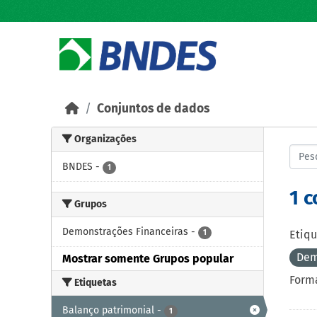
Skip to main content
Conjuntos de dados
Organizações
BNDES
-
1
1 
Grupos
Demonstrações Financeiras
-
1
Etiqu
Dem
Mostrar somente Grupos popular
Forma
Etiquetas
Balanço patrimonial
-
1