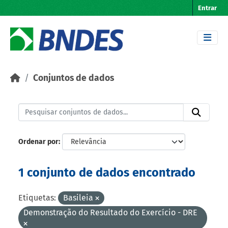
Skip to main content
Entrar
Conjuntos de dados
Ordenar por
1 conjunto de dados encontrado
Etiquetas:
Basileia
Demonstração do Resultado do Exercício - DRE