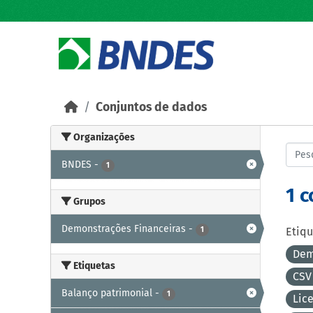
Skip to main content
Conjuntos de dados
Organizações
BNDES
-
1
1 
Grupos
Demonstrações Financeiras
-
1
Etiqu
Dem
Etiquetas
CS
Balanço patrimonial
-
1
Lic