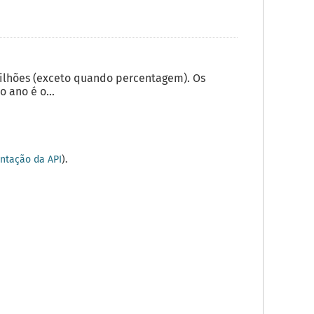
milhões (exceto quando percentagem). Os
 ano é o...
tação da API
).