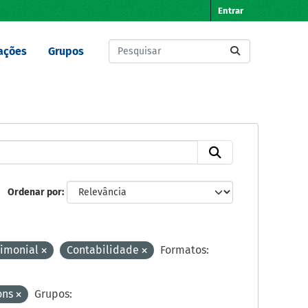
Entrar
ações
Grupos
Ordenar por
rimonial
Contabilidade
Formatos:
ons
Grupos: