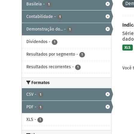
Dem
Basileia
-
1
Contabilidade
-
1
Indic
Demonstração do...
-
1
Série
dados
Dividendos
-
1
XLS
Resultados por segmento
-
1
Resultados recorrentes
-
1
Você 
Formatos
CSV
-
1
PDF
-
1
XLS
-
1