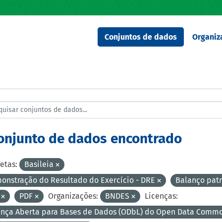
Conjuntos de dados
Organiz
conjunto de dados encontrado
etas:
Basileia
onstração do Resultado do Exercício - DRE
Balanço pat
V
PDF
Organizações:
BNDES
Licenças:
ença Aberta para Bases de Dados (ODbL) do Open Data Comm