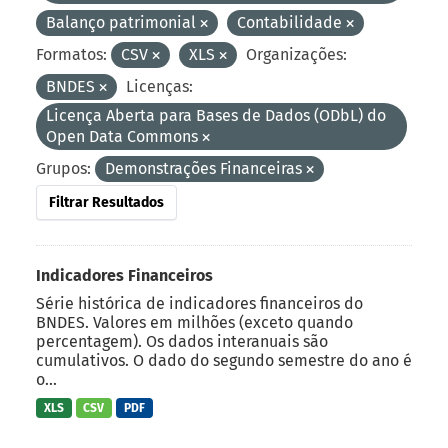
Balanço patrimonial
Contabilidade
Formatos:
CSV
XLS
Organizações:
BNDES
Licenças:
Licença Aberta para Bases de Dados (ODbL) do
Open Data Commons
Grupos:
Demonstrações Financeiras
Filtrar Resultados
Indicadores Financeiros
Série histórica de indicadores financeiros do
BNDES. Valores em milhões (exceto quando
percentagem). Os dados interanuais são
cumulativos. O dado do segundo semestre do ano é
o...
XLS
CSV
PDF