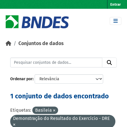
Skip to main content
Entrar
Conjuntos de dados
Ordenar por
1 conjunto de dados encontrado
Etiquetas:
Basileia
Demonstração do Resultado do Exercício - DRE