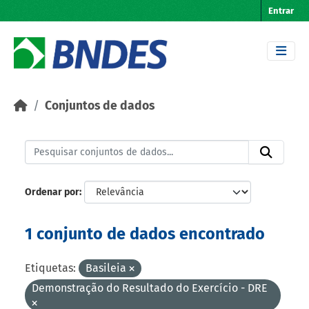
Skip to main content
Entrar
Conjuntos de dados
Ordenar por
1 conjunto de dados encontrado
Etiquetas:
Basileia
Demonstração do Resultado do Exercício - DRE