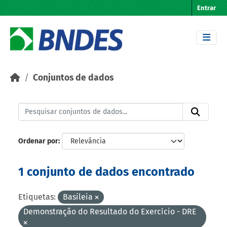
Skip to main content
Entrar
Conjuntos de dados
Ordenar por
1 conjunto de dados encontrado
Etiquetas:
Basileia
Demonstração do Resultado do Exercício - DRE