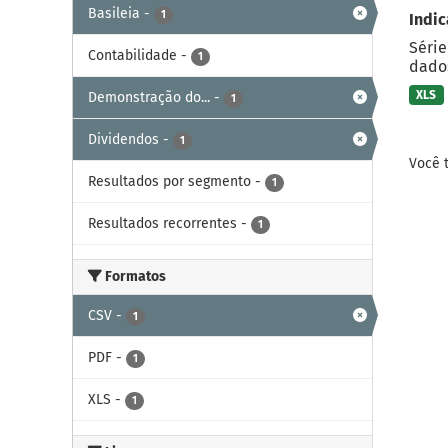
Basileia
-
1
Indic
Série
Contabilidade
-
1
dados
XLS
Demonstração do...
-
1
Dividendos
-
1
Você 
Resultados por segmento
-
1
Resultados recorrentes
-
1
Formatos
CSV
-
1
PDF
-
1
XLS
-
1