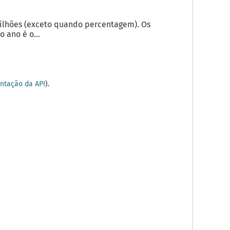
milhões (exceto quando percentagem). Os
 ano é o...
tação da API
).