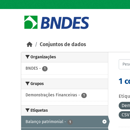
Skip to main content
Conjuntos de dados
Organizações
BNDES
-
1
1 
Grupos
Demonstrações Financeiras
-
1
Etiqu
Dem
Etiquetas
CS
Balanço patrimonial
-
1