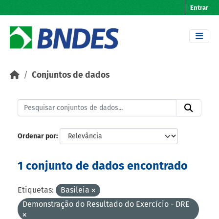
Skip to main content
Entrar
Conjuntos de dados
Ordenar por
1 conjunto de dados encontrado
Etiquetas:
Basileia
Demonstração do Resultado do Exercício - DRE