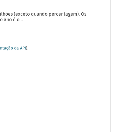
milhões (exceto quando percentagem). Os
 ano é o...
tação da API
).