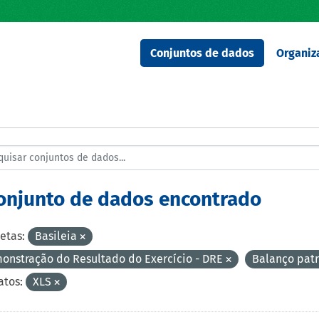
Conjuntos de dados
Organiz
conjunto de dados encontrado
etas:
Basileia
onstração do Resultado do Exercício - DRE
Balanço pat
tos:
XLS