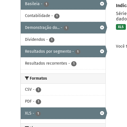
Basileia
-
1
Indic
Série
Contabilidade
-
1
dados
XLS
Demonstração do...
-
1
Dividendos
-
1
Você 
Resultados por segmento
-
1
Resultados recorrentes
-
1
Formatos
CSV
-
1
PDF
-
1
XLS
-
1