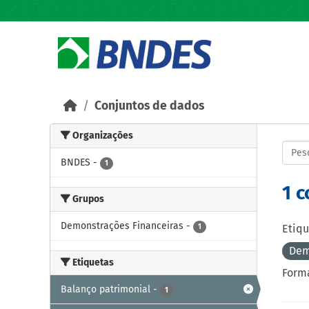
Skip to main content
Conjuntos de dados
Organizações
BNDES
-
1
1 
Grupos
Demonstrações Financeiras
-
1
Etiqu
Dem
Etiquetas
Forma
Balanço patrimonial
-
1