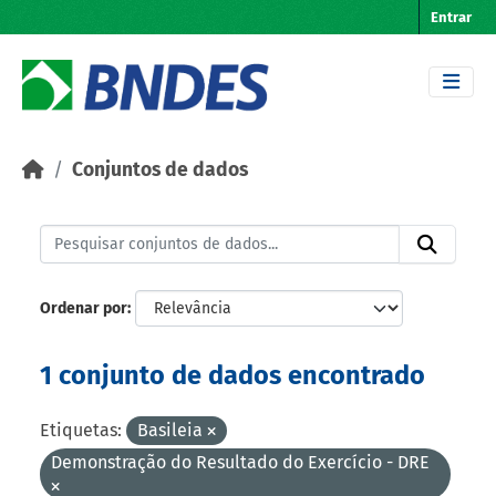
Skip to main content
Entrar
Conjuntos de dados
Ordenar por
1 conjunto de dados encontrado
Etiquetas:
Basileia
Demonstração do Resultado do Exercício - DRE