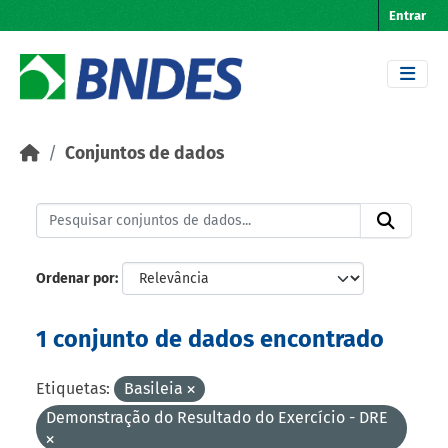
Skip to main content
Entrar
Conjuntos de dados
Ordenar por
1 conjunto de dados encontrado
Etiquetas:
Basileia
Demonstração do Resultado do Exercício - DRE