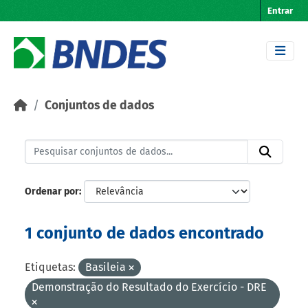
Skip to main content
Entrar
Conjuntos de dados
Ordenar por
1 conjunto de dados encontrado
Etiquetas:
Basileia
Demonstração do Resultado do Exercício - DRE