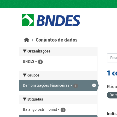
Skip to main content
Conjuntos de dados
Organizações
BNDES
-
1
1 
Grupos
Demonstrações Financeiras
-
1
Etiqu
Dem
Etiquetas
Balanço patrimonial
-
1
Indic