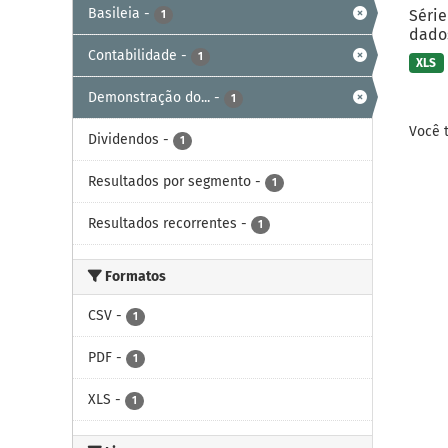
Basileia
-
Série
1
dados
Contabilidade
-
1
XLS
Demonstração do...
-
1
Você 
Dividendos
-
1
Resultados por segmento
-
1
Resultados recorrentes
-
1
Formatos
CSV
-
1
PDF
-
1
XLS
-
1