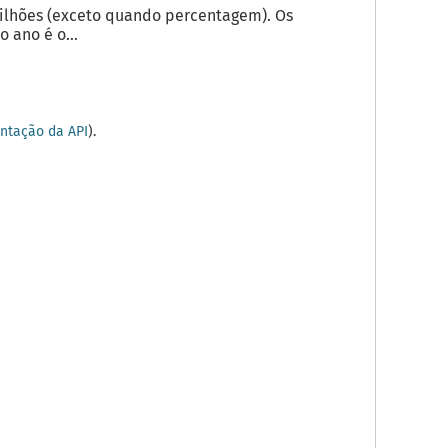
milhões (exceto quando percentagem). Os
 ano é o...
tação da API
).