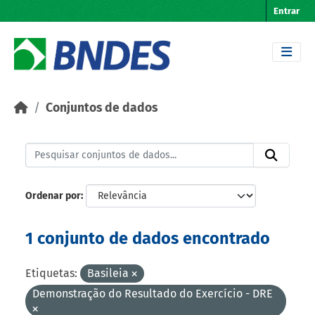
Skip to main content
Entrar
Conjuntos de dados
Ordenar por
1 conjunto de dados encontrado
Etiquetas:
Basileia
Demonstração do Resultado do Exercício - DRE