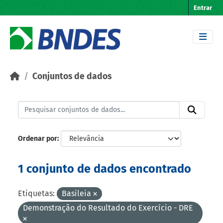
Skip to main content
Entrar
Conjuntos de dados
Ordenar por
1 conjunto de dados encontrado
Etiquetas:
Basileia
Demonstração do Resultado do Exercício - DRE