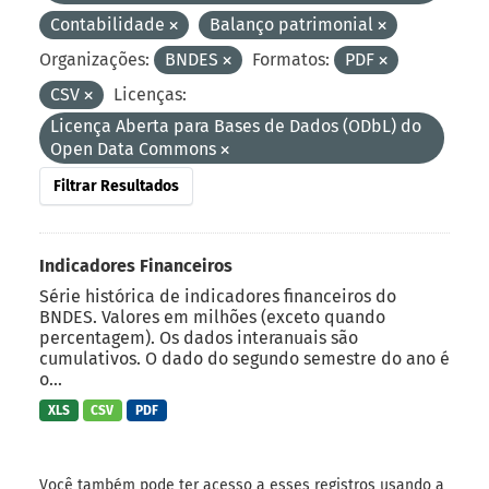
Contabilidade
Balanço patrimonial
Organizações:
BNDES
Formatos:
PDF
CSV
Licenças:
Licença Aberta para Bases de Dados (ODbL) do
Open Data Commons
Filtrar Resultados
Indicadores Financeiros
Série histórica de indicadores financeiros do
BNDES. Valores em milhões (exceto quando
percentagem). Os dados interanuais são
cumulativos. O dado do segundo semestre do ano é
o...
XLS
CSV
PDF
Você também pode ter acesso a esses registros usando a