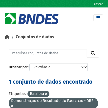
Skip to main content
Entrar
Conjuntos de dados
Ordenar por
1 conjunto de dados encontrado
Etiquetas:
Basileia
Demonstração do Resultado do Exercício - DRE