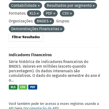
Contabilidade
Resultados por segmento
Formatos:
XLS
PDF
CSV
Organizações:
BNDES
Grupos:
Demonstrações Financeiras
Filtrar Resultados
Indicadores Financeiros
Série histórica de indicadores financeiros do
BNDES. Valores em milhões (exceto quando
percentagem). Os dados interanuais são
cumulativos. O dado do segundo semestre do ano é
o...
XLS
CSV
PDF
Você também pode ter acesso a esses registros usando a
API
(veja
Documentação da API
).