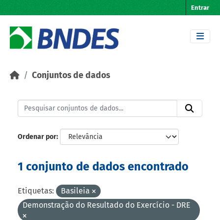
Skip to main content
Entrar
Conjuntos de dados
Ordenar por
1 conjunto de dados encontrado
Etiquetas:
Basileia
Demonstração do Resultado do Exercício - DRE