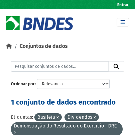
Skip to main content
Entrar
Conjuntos de dados
Ordenar por
1 conjunto de dados encontrado
Etiquetas:
Basileia
Dividendos
Demonstração do Resultado do Exercício - DRE