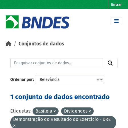
Skip to main content
Entrar
Conjuntos de dados
Ordenar por
1 conjunto de dados encontrado
Etiquetas:
Basileia
Dividendos
Demonstração do Resultado do Exercício - DRE