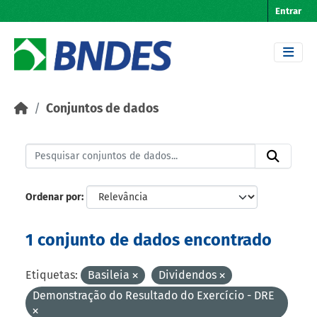
Skip to main content
Entrar
Conjuntos de dados
Ordenar por
1 conjunto de dados encontrado
Etiquetas:
Basileia
Dividendos
Demonstração do Resultado do Exercício - DRE