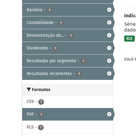
Basileia
-
1
Indic
Contabilidade
-
1
Série
dados
Demonstração do...
-
1
XLS
Dividendos
-
1
Você 
Resultados por segmento
-
1
Resultados recorrentes
-
1
Formatos
CSV
-
1
PDF
-
1
XLS
-
1