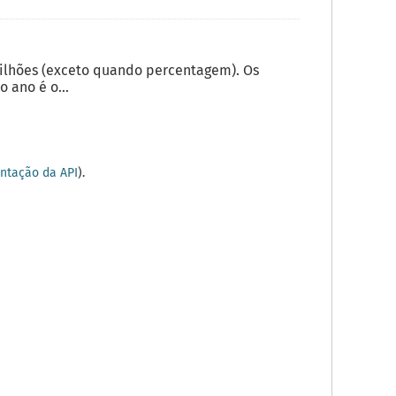
milhões (exceto quando percentagem). Os
 ano é o...
tação da API
).