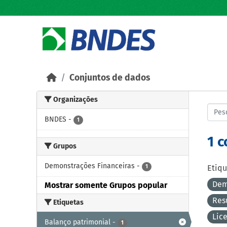
Skip to main content
Conjuntos de dados
Organizações
BNDES
-
1
1 
Grupos
Demonstrações Financeiras
-
1
Etiqu
Dem
Mostrar somente Grupos popular
Res
Etiquetas
Lic
Balanço patrimonial
-
1