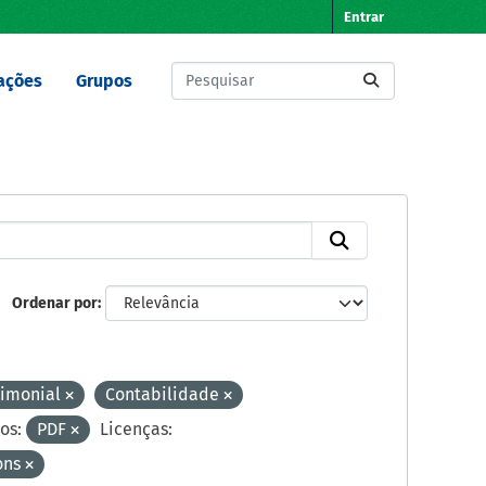
Entrar
ações
Grupos
Ordenar por
rimonial
Contabilidade
os:
PDF
Licenças:
ons