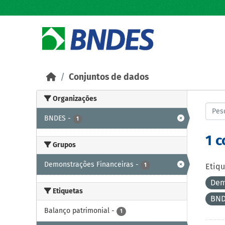
Skip to main content
Conjuntos de dados
Organizações
BNDES
-
1
1 
Grupos
Demonstrações Financeiras
-
1
Etiqu
Dem
Etiquetas
BN
Balanço patrimonial
-
1