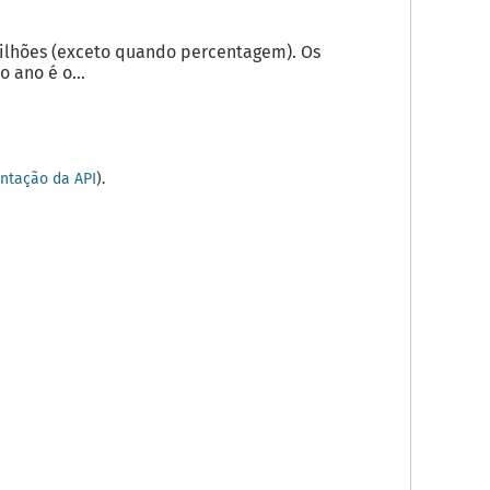
milhões (exceto quando percentagem). Os
 ano é o...
tação da API
).