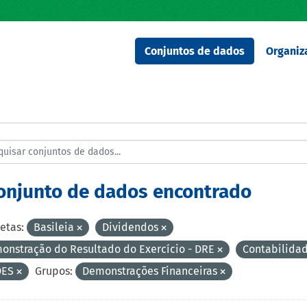
Conjuntos de dados
Organiz
conjunto de dados encontrado
etas:
Basileia
Dividendos
onstração do Resultado do Exercício - DRE
Contabilida
DES
Grupos:
Demonstrações Financeiras