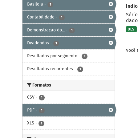
Basileia
-
1
Indic
Série
Contabilidade
-
1
dados
XLS
Demonstração do...
-
1
Dividendos
-
1
Você 
Resultados por segmento
-
1
Resultados recorrentes
-
1
Formatos
CSV
-
1
PDF
-
1
XLS
-
1