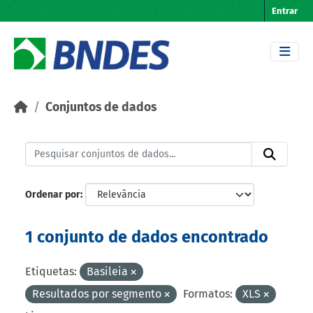
Skip to main content
Entrar
Conjuntos de dados
Ordenar por
1 conjunto de dados encontrado
Etiquetas:
Basileia
Resultados por segmento
Formatos:
XLS