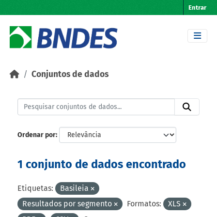
Skip to main content
Entrar
Conjuntos de dados
Ordenar por
1 conjunto de dados encontrado
Etiquetas:
Basileia
Resultados por segmento
Formatos:
XLS