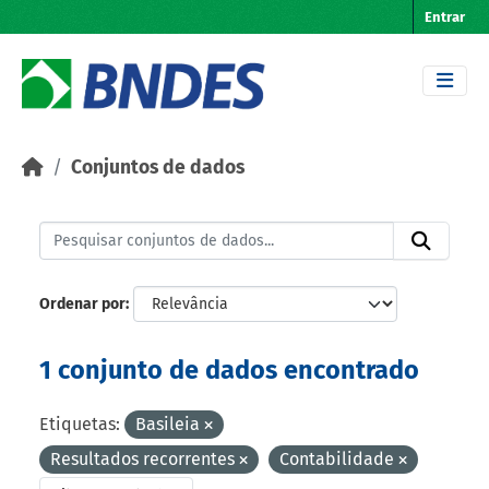
Skip to main content
Entrar
Conjuntos de dados
Ordenar por
1 conjunto de dados encontrado
Etiquetas:
Basileia
Resultados recorrentes
Contabilidade