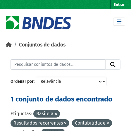
Skip to main content
Entrar
Conjuntos de dados
Ordenar por
1 conjunto de dados encontrado
Etiquetas:
Basileia
Resultados recorrentes
Contabilidade