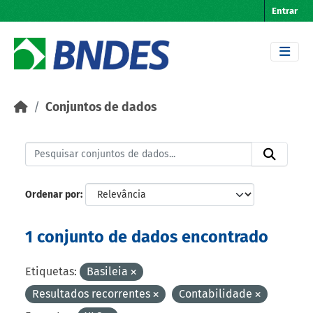
Skip to main content
Entrar
Conjuntos de dados
Ordenar por
1 conjunto de dados encontrado
Etiquetas:
Basileia
Resultados recorrentes
Contabilidade