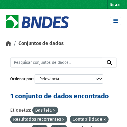
Skip to main content
Entrar
Conjuntos de dados
Ordenar por
1 conjunto de dados encontrado
Etiquetas:
Basileia
Resultados recorrentes
Contabilidade