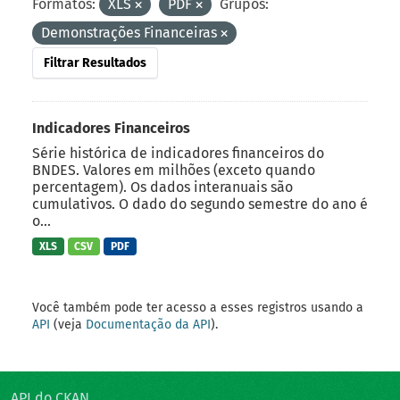
Formatos:
XLS
PDF
Grupos:
Demonstrações Financeiras
Filtrar Resultados
Indicadores Financeiros
Série histórica de indicadores financeiros do
BNDES. Valores em milhões (exceto quando
percentagem). Os dados interanuais são
cumulativos. O dado do segundo semestre do ano é
o...
XLS
CSV
PDF
Você também pode ter acesso a esses registros usando a
API
(veja
Documentação da API
).
API do CKAN