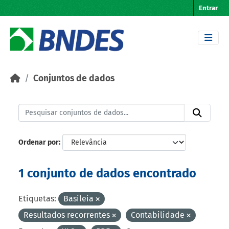
Skip to main content
Entrar
Conjuntos de dados
Ordenar por
1 conjunto de dados encontrado
Etiquetas:
Basileia
Resultados recorrentes
Contabilidade