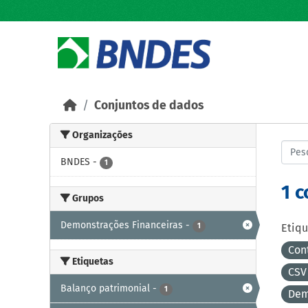
Skip to main content
Conjuntos de dados
Organizações
BNDES
-
1
1 
Grupos
Demonstrações Financeiras
-
1
Etiqu
Con
Etiquetas
CS
Balanço patrimonial
-
1
Dem