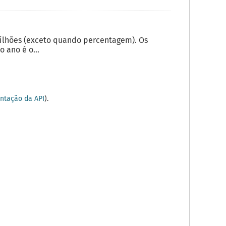
milhões (exceto quando percentagem). Os
 ano é o...
tação da API
).