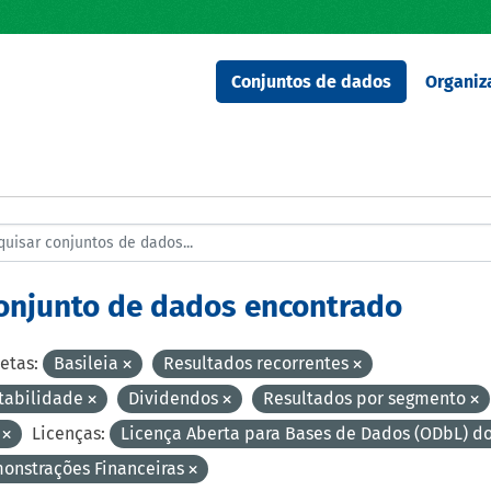
Conjuntos de dados
Organiz
conjunto de dados encontrado
etas:
Basileia
Resultados recorrentes
tabilidade
Dividendos
Resultados por segmento
V
Licenças:
Licença Aberta para Bases de Dados (ODbL)
onstrações Financeiras