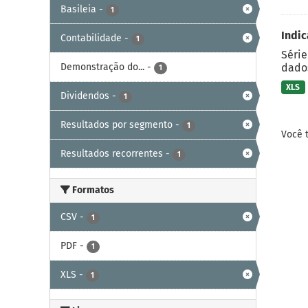
Basileia
-
1
Indic
Contabilidade
-
1
Série
Demonstração do...
-
dados
1
XLS
Dividendos
-
1
Resultados por segmento
-
1
Você 
Resultados recorrentes
-
1
Formatos
CSV
-
1
PDF
-
1
XLS
-
1