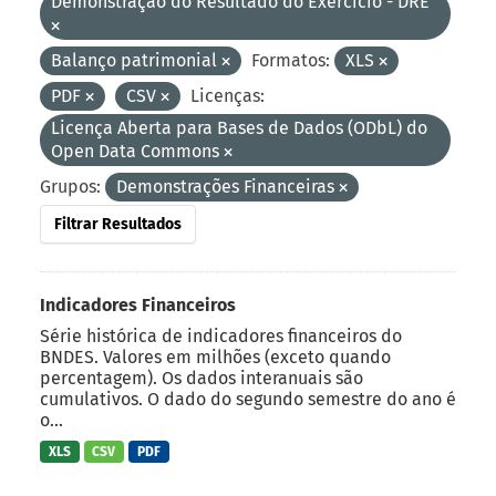
Demonstração do Resultado do Exercício - DRE
Balanço patrimonial
Formatos:
XLS
PDF
CSV
Licenças:
Licença Aberta para Bases de Dados (ODbL) do
Open Data Commons
Grupos:
Demonstrações Financeiras
Filtrar Resultados
Indicadores Financeiros
Série histórica de indicadores financeiros do
BNDES. Valores em milhões (exceto quando
percentagem). Os dados interanuais são
cumulativos. O dado do segundo semestre do ano é
o...
XLS
CSV
PDF