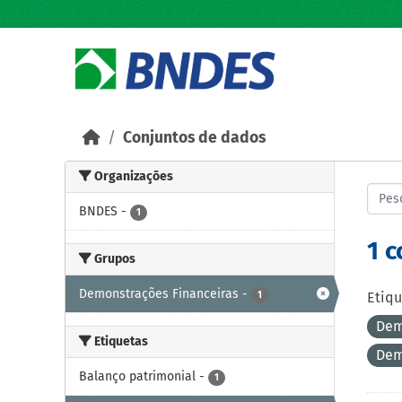
Skip to main content
Conjuntos de dados
Organizações
BNDES
-
1
1 
Grupos
Demonstrações Financeiras
-
1
Etiqu
Dem
Etiquetas
Dem
Balanço patrimonial
-
1