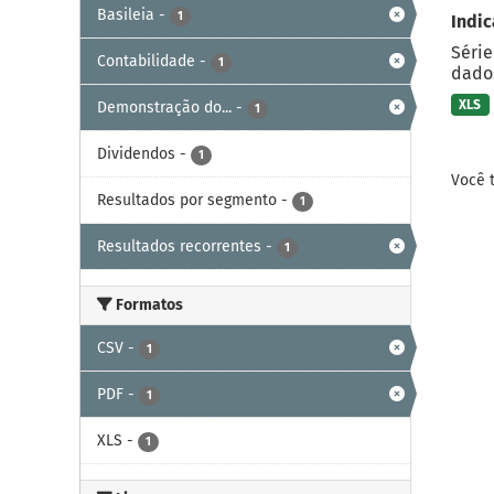
Basileia
-
1
Indic
Série
Contabilidade
-
1
dados
XLS
Demonstração do...
-
1
Dividendos
-
1
Você 
Resultados por segmento
-
1
Resultados recorrentes
-
1
Formatos
CSV
-
1
PDF
-
1
XLS
-
1