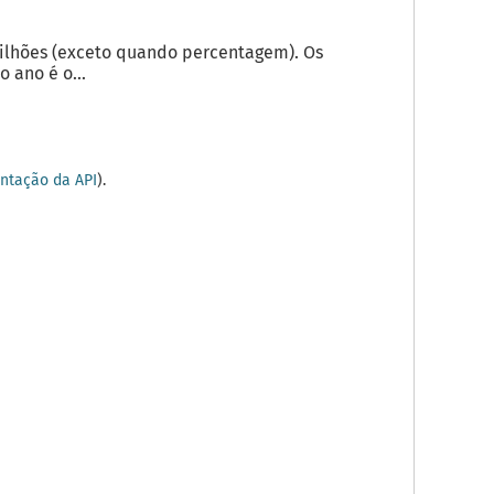
milhões (exceto quando percentagem). Os
 ano é o...
tação da API
).