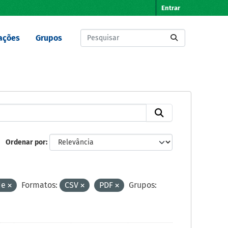
Entrar
ações
Grupos
Ordenar por
de
Formatos:
CSV
PDF
Grupos: