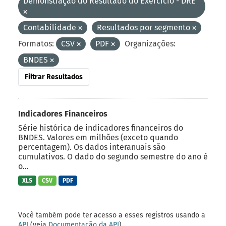
Demonstração do Resultado do Exercício - DRE
Contabilidade
Resultados por segmento
Formatos:
CSV
PDF
Organizações:
BNDES
Filtrar Resultados
Indicadores Financeiros
Série histórica de indicadores financeiros do
BNDES. Valores em milhões (exceto quando
percentagem). Os dados interanuais são
cumulativos. O dado do segundo semestre do ano é
o...
XLS
CSV
PDF
Você também pode ter acesso a esses registros usando a
API
(veja
Documentação da API
).