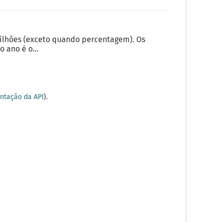
milhões (exceto quando percentagem). Os
 ano é o...
tação da API
).