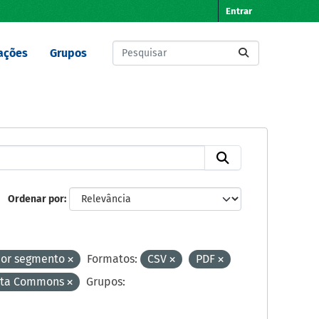
Entrar
ações
Grupos
Ordenar por
por segmento
Formatos:
CSV
PDF
Data Commons
Grupos: