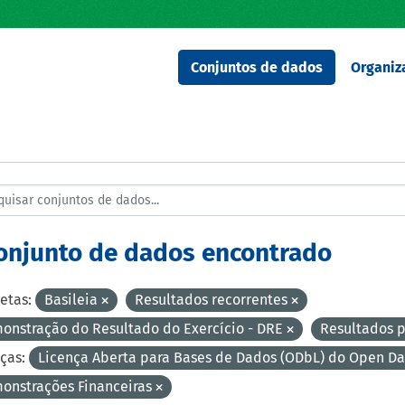
Conjuntos de dados
Organiz
conjunto de dados encontrado
etas:
Basileia
Resultados recorrentes
onstração do Resultado do Exercício - DRE
Resultados 
ças:
Licença Aberta para Bases de Dados (ODbL) do Open 
onstrações Financeiras