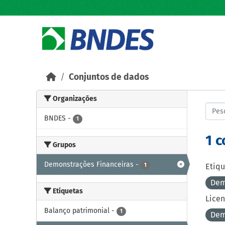
Skip to main content
Conjuntos de dados
Organizações
BNDES
-
1
1 
Grupos
Demonstrações Financeiras
-
1
Etiqu
Dem
Etiquetas
Licen
Balanço patrimonial
-
1
Dem