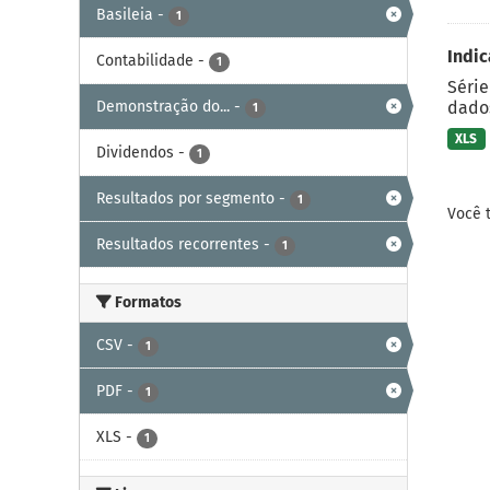
Basileia
-
1
Indic
Contabilidade
-
1
Série
Demonstração do...
-
dados
1
XLS
Dividendos
-
1
Resultados por segmento
-
1
Você 
Resultados recorrentes
-
1
Formatos
CSV
-
1
PDF
-
1
XLS
-
1