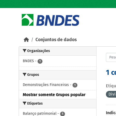
Skip to main content
Conjuntos de dados
Organizações
BNDES
-
1
1 
Grupos
Demonstrações Financeiras
-
1
Etiqu
Div
Mostrar somente Grupos popular
Etiquetas
Indic
Balanço patrimonial
-
1