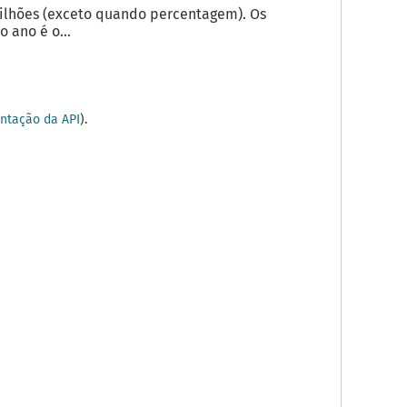
milhões (exceto quando percentagem). Os
 ano é o...
tação da API
).