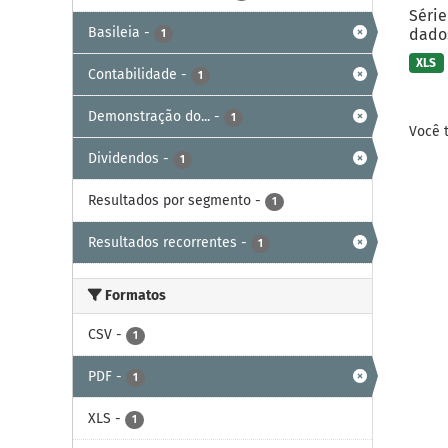
Série
Basileia
-
dados
1
XLS
Contabilidade
-
1
Demonstração do...
-
1
Você 
Dividendos
-
1
Resultados por segmento
-
1
Resultados recorrentes
-
1
Formatos
CSV
-
1
PDF
-
1
XLS
-
1