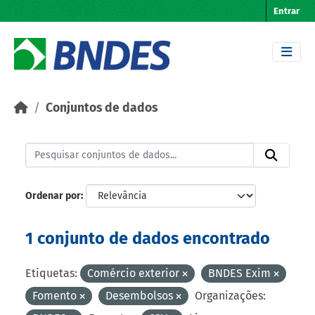
Skip to main content
Entrar
Conjuntos de dados
Ordenar por
1 conjunto de dados encontrado
Etiquetas:
Comércio exterior
BNDES Exim
Fomento
Desembolsos
Organizações: