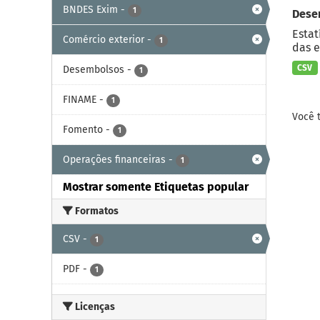
BNDES Exim
-
1
Dese
Estat
Comércio exterior
-
1
das e
CSV
Desembolsos
-
1
FINAME
-
1
Você 
Fomento
-
1
Operações financeiras
-
1
Mostrar somente Etiquetas popular
Formatos
CSV
-
1
PDF
-
1
Licenças