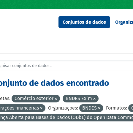
Conjuntos de dados
Organiz
conjunto de dados encontrado
etas:
Comércio exterior
BNDES Exim
rações financeiras
Organizações:
BNDES
Formatos:
ença Aberta para Bases de Dados (ODbL) do Open Data Comm