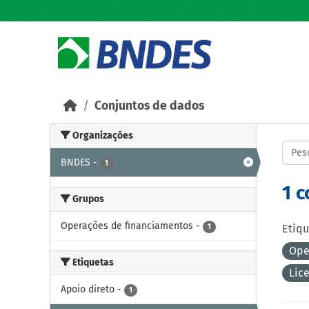
Skip to main content
Conjuntos de dados
Organizações
BNDES
-
1
1 
Grupos
Operações de financiamentos
-
1
Etiqu
Ope
Etiquetas
Lic
Apoio direto
-
1