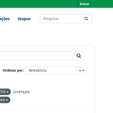
Entrar
ações
Grupos
Ordenar por
CSV
Licenças:
ons