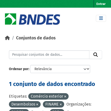
Skip to main content
Entrar
Conjuntos de dados
Ordenar por
1 conjunto de dados encontrado
Etiquetas:
Comércio exterior
Desembolsos
FINAME
Organizações: