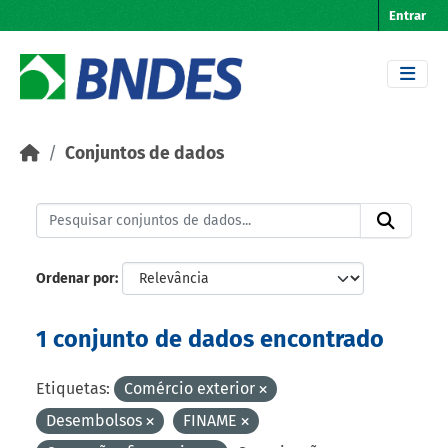
Skip to main content
Entrar
Conjuntos de dados
Ordenar por
1 conjunto de dados encontrado
Etiquetas:
Comércio exterior
Desembolsos
FINAME