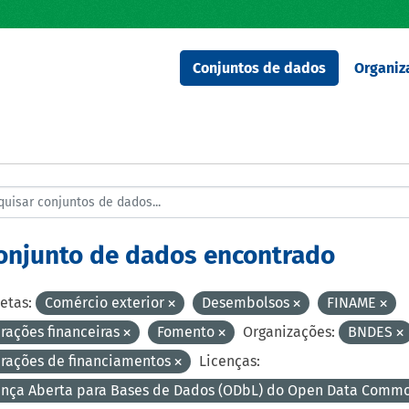
Conjuntos de dados
Organiz
conjunto de dados encontrado
etas:
Comércio exterior
Desembolsos
FINAME
rações financeiras
Fomento
Organizações:
BNDES
rações de financiamentos
Licenças:
ença Aberta para Bases de Dados (ODbL) do Open Data Comm