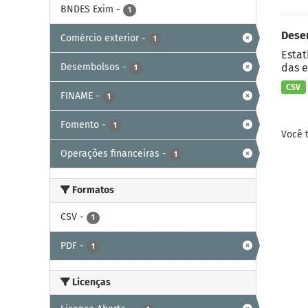
BNDES Exim
-
1
Dese
Comércio exterior
-
1
Estat
Desembolsos
-
das e
1
CSV
FINAME
-
1
Fomento
-
1
Você 
Operações financeiras
-
1
Formatos
CSV
-
1
PDF
-
1
Licenças