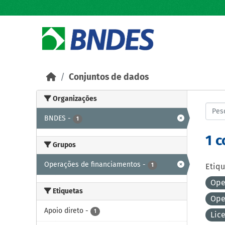
Skip to main content
Conjuntos de dados
Organizações
BNDES
-
1
1 
Grupos
Operações de financiamentos
-
1
Etiqu
Ope
Etiquetas
Ope
Apoio direto
-
1
Lic