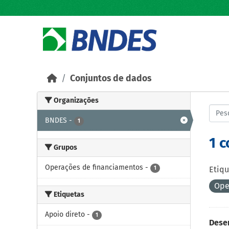
Skip to main content
Conjuntos de dados
Organizações
BNDES
-
1
1 
Grupos
Operações de financiamentos
-
1
Etiqu
Ope
Etiquetas
Apoio direto
-
1
Dese