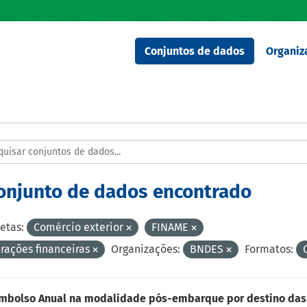
Conjuntos de dados
Organiz
conjunto de dados encontrado
etas:
Comércio exterior
FINAME
rações financeiras
Organizações:
BNDES
Formatos:
mbolso Anual na modalidade pós-embarque por destino das