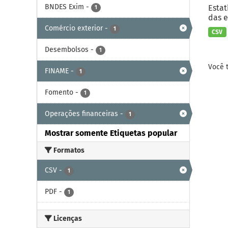
BNDES Exim
-
Estat
1
das e
Comércio exterior
-
1
CSV
Desembolsos
-
1
Você 
FINAME
-
1
Fomento
-
1
Operações financeiras
-
1
Mostrar somente Etiquetas popular
Formatos
CSV
-
1
PDF
-
1
Licenças