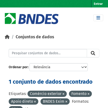
Skip to main content
Entrar
Conjuntos de dados
Ordenar por
1 conjunto de dados encontrado
Etiquetas:
Comércio exterior
Fomento
Apoio direto
BNDES Exim
Formatos: