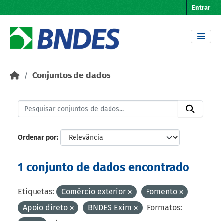
Skip to main content
Entrar
Conjuntos de dados
Ordenar por
1 conjunto de dados encontrado
Etiquetas:
Comércio exterior
Fomento
Apoio direto
BNDES Exim
Formatos: