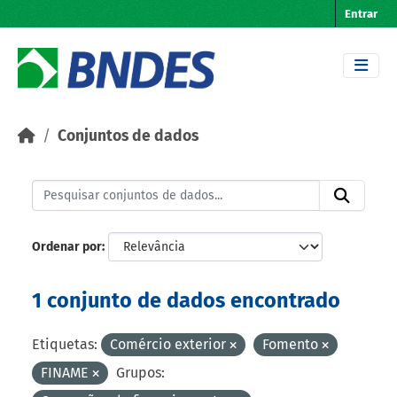
Skip to main content
Entrar
Conjuntos de dados
Ordenar por
1 conjunto de dados encontrado
Etiquetas:
Comércio exterior
Fomento
FINAME
Grupos: