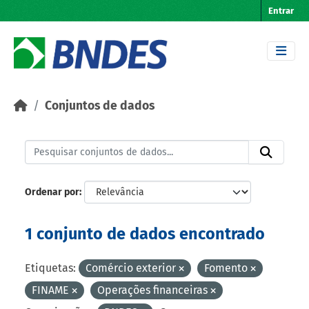
Skip to main content
Entrar
Conjuntos de dados
Ordenar por
1 conjunto de dados encontrado
Etiquetas:
Comércio exterior
Fomento
FINAME
Operações financeiras