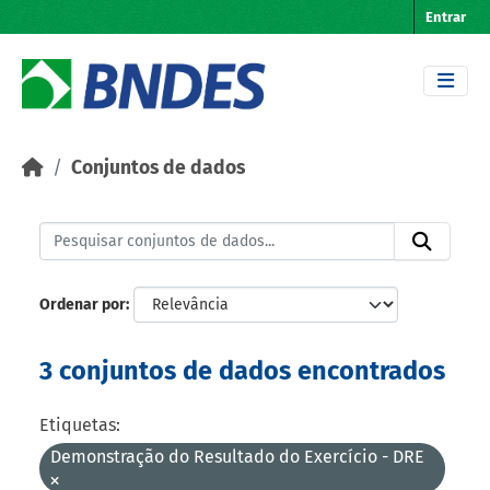
Skip to main content
Entrar
Conjuntos de dados
Ordenar por
3 conjuntos de dados encontrados
Etiquetas:
Demonstração do Resultado do Exercício - DRE