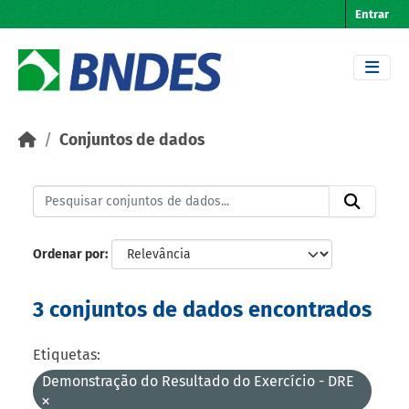
Skip to main content
Entrar
Conjuntos de dados
Ordenar por
3 conjuntos de dados encontrados
Etiquetas:
Demonstração do Resultado do Exercício - DRE