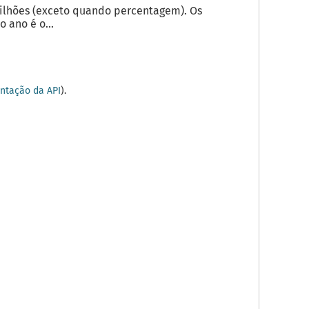
milhões (exceto quando percentagem). Os
 ano é o...
tação da API
).