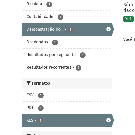
Basileia
-
Série
1
dados
Contabilidade
-
1
XLS
Demonstração do...
-
1
Você 
Dividendos
-
1
Resultados por segmento
-
1
Resultados recorrentes
-
1
Formatos
CSV
-
1
PDF
-
1
XLS
-
1