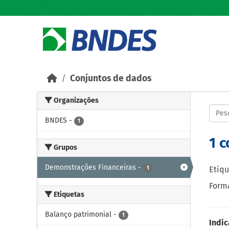
Skip to main content
Conjuntos de dados
Organizações
BNDES
-
1
1 
Grupos
Demonstrações Financeiras
-
1
Etiqu
Forma
Etiquetas
Balanço patrimonial
-
1
Indic