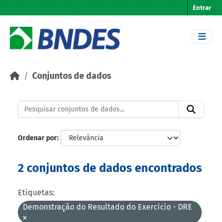
Skip to main content
Entrar
Conjuntos de dados
Ordenar por
2 conjuntos de dados encontrados
Etiquetas:
Demonstração do Resultado do Exercício - DRE